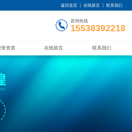
返回首页
在线留言
联系我们
咨询热线
15538392218
荣誉资质
在线留言
联系我们