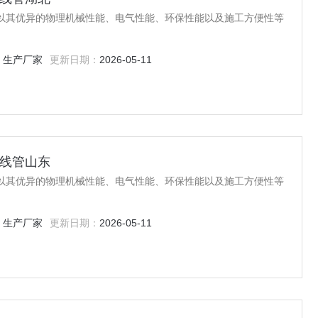
北以其优异的物理机械性能、电气性能、环保性能以及施工方便性等
：
生产厂家
更新日期：
2026-05-11
穿线管山东
东以其优异的物理机械性能、电气性能、环保性能以及施工方便性等
：
生产厂家
更新日期：
2026-05-11