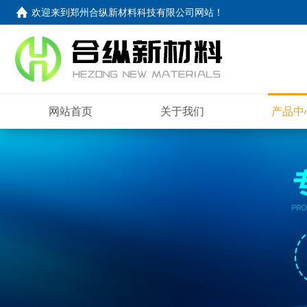
欢迎来到
郑州合纵新材料科技有限公司网站
！
网站首页
关于我们
产品中