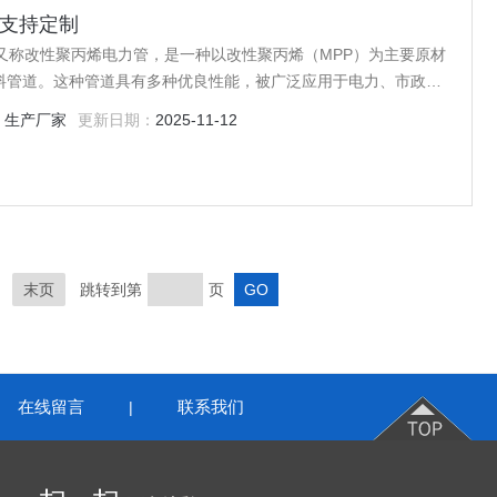
管支持定制
又称改性聚丙烯电力管，是一种以改性聚丙烯（MPP）为主要原材
料管道。这种管道具有多种优良性能，被广泛应用于电力、市政、
：
生产厂家
更新日期：
2025-11-12
末页
跳转到第
页
在线留言
联系我们
|