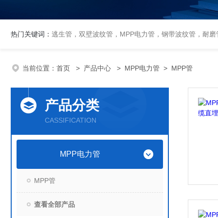
热门关键词：
逃生管，双壁波纹管，MPP电力管，钢带波纹管，耐磨管
当前位置：
首页
>
产品中心
>
MPP电力管
>
MPP管
产品分类
CASSIFICATION
MPP电力管
MPP管
查看全部产品