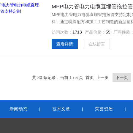
MPP电力管电力电缆直埋管拖拉
MPP电力管电力电缆直埋管拖拉管支持定制
料，通过特殊配方和加工工艺制造的新型塑
通讯、农业灌溉等多个领域。
访问次数：
1713
产品价格：
55
厂商性质
查看详情
在线留言
共 30 条记录，当前 1 / 5 页 首页 上一页
下一页
新闻动态
技术文章
荣誉资质
|
|
|
|