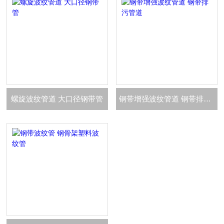
螺旋波纹管道 大口径钢带管
钢带增强波纹管道 钢带排污管道