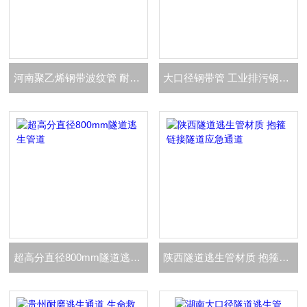
河南聚乙烯钢带波纹管 耐磨钢带螺旋管道
大口径钢带管 工业排污钢带波纹管
超高分直径800mm隧道逃生管道
陕西隧道逃生管材质 抱箍链接隧道应急通道