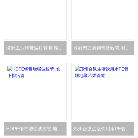
济源工业钢带波纹管 防腐钢带排污管
登封聚乙烯钢带波纹管 耐磨钢带螺旋管道
HDPE钢带增强波纹管 地下排污管
郑州合纵生活饮用水PE管 埋地聚乙烯管道